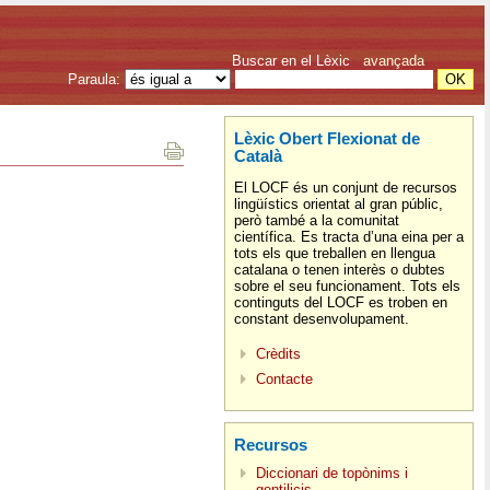
Buscar en el Lèxic
avançada
Paraula:
Lèxic Obert Flexionat de
Català
El LOCF és un conjunt de recursos
lingüístics orientat al gran públic,
però també a la comunitat
científica. Es tracta d’una eina per a
tots els que treballen en llengua
catalana o tenen interès o dubtes
sobre el seu funcionament. Tots els
continguts del LOCF es troben en
constant desenvolupament.
Crèdits
Contacte
Recursos
Diccionari de topònims i
gentilicis