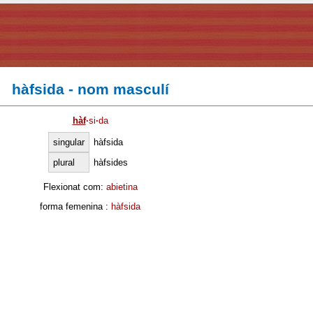
hàfsida - nom masculí
hàf
·
si
·
da
singular
hàfsida
plural
hàfsides
Flexionat com:
abietina
forma femenina :
hàfsida