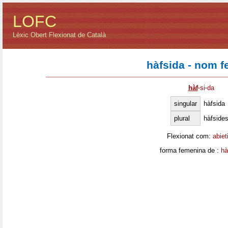
LOFC
Lèxic Obert Flexionat de Català
hàfsida - nom 
hàf
·
si
·
da
singular
hàfsida
plural
hàfside
Flexionat com:
abiet
forma femenina de :
hà