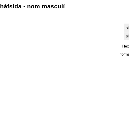
hàfsida - nom masculí
s
pl
Fle
form