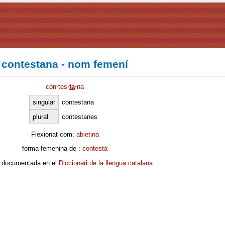
contestana - nom femení
con
·
tes
·
ta
·
na
singular
contestana
plural
contestanes
Flexionat com:
abietina
forma femenina de :
contestà
 documentada en el
Diccionari de la llengua catalana