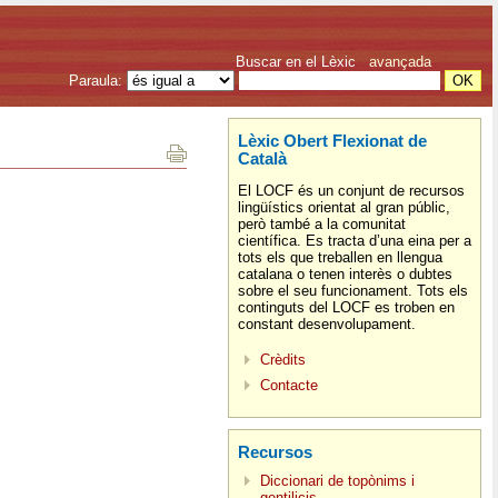
Buscar en el Lèxic
avançada
Paraula:
Lèxic Obert Flexionat de
Català
El LOCF és un conjunt de recursos
lingüístics orientat al gran públic,
però també a la comunitat
científica. Es tracta d’una eina per a
tots els que treballen en llengua
catalana o tenen interès o dubtes
sobre el seu funcionament. Tots els
continguts del LOCF es troben en
constant desenvolupament.
Crèdits
Contacte
Recursos
Diccionari de topònims i
gentilicis