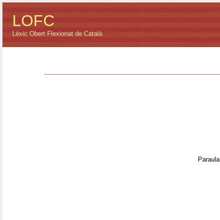
LOFC
Lèxic Obert Flexionat de Català
Paraula