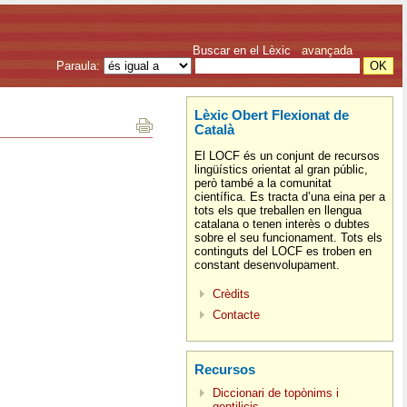
Buscar en el Lèxic
avançada
Paraula:
Lèxic Obert Flexionat de
Català
El LOCF és un conjunt de recursos
lingüístics orientat al gran públic,
però també a la comunitat
científica. Es tracta d’una eina per a
tots els que treballen en llengua
catalana o tenen interès o dubtes
sobre el seu funcionament. Tots els
continguts del LOCF es troben en
constant desenvolupament.
Crèdits
Contacte
Recursos
Diccionari de topònims i
gentilicis