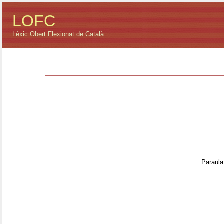
LOFC
Lèxic Obert Flexionat de Català
Paraula