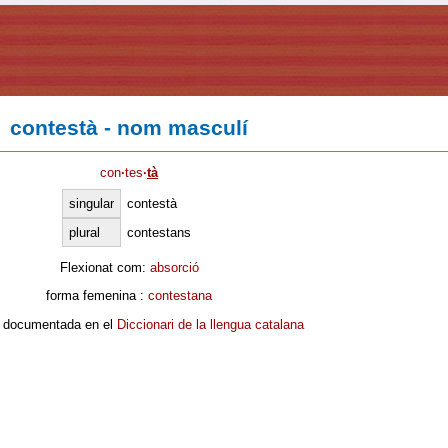
contestà - nom masculí
con
·
tes
·
tà
singular
contestà
plural
contestans
Flexionat com:
absorció
forma femenina :
contestana
 documentada en el
Diccionari de la llengua catalana