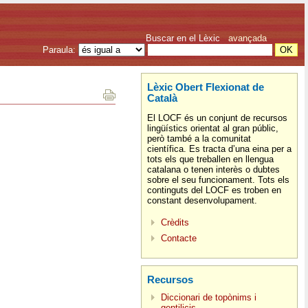
Buscar en el Lèxic
avançada
Paraula:
Lèxic Obert Flexionat de
Català
El LOCF és un conjunt de recursos
lingüístics orientat al gran públic,
però també a la comunitat
científica. Es tracta d’una eina per a
tots els que treballen en llengua
catalana o tenen interès o dubtes
sobre el seu funcionament. Tots els
continguts del LOCF es troben en
constant desenvolupament.
Crèdits
Contacte
Recursos
Diccionari de topònims i
gentilicis