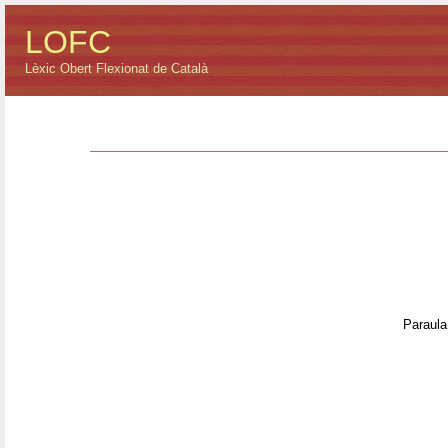
LOFC
Lèxic Obert Flexionat de Català
Paraula