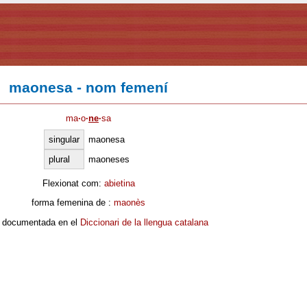
maonesa - nom femení
ma
·
o
·
ne
·
sa
singular
maonesa
plural
maoneses
Flexionat com:
abietina
forma femenina de :
maonès
 documentada en el
Diccionari de la llengua catalana