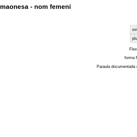
maonesa - nom femení
si
plu
Fle
forma 
Paraula documentada 