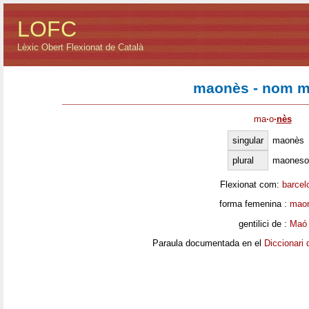
LOFC
Lèxic Obert Flexionat de Català
maonès - nom m
ma
·
o
·
nès
singular
maonès
plural
maoneso
Flexionat com:
barcel
forma femenina :
mao
gentilici de :
Maó
Paraula documentada en el
Diccionari 