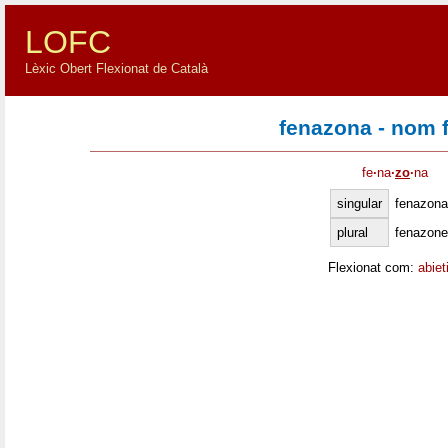
LOFC
Lèxic Obert Flexionat de Català
fenazona - nom 
fe
·
na
·
zo
·
na
singular
fenazona
plural
fenazone
Flexionat com:
abiet