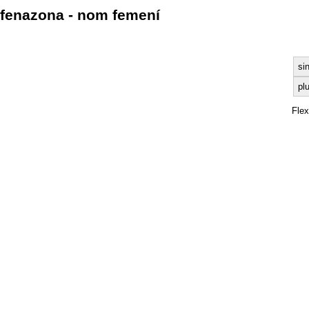
fenazona - nom femení
si
plu
Fle