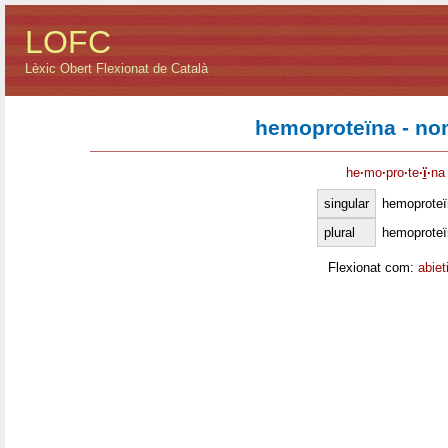
LOFC
Lèxic Obert Flexionat de Català
hemoproteïna - no
he
·
mo
·
pro
·
te
·
ï
·
na
singular
hemoproteï
plural
hemoproteï
Flexionat com:
abiet