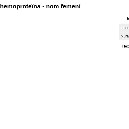
hemoproteïna - nom femení
h
singu
plura
Fle