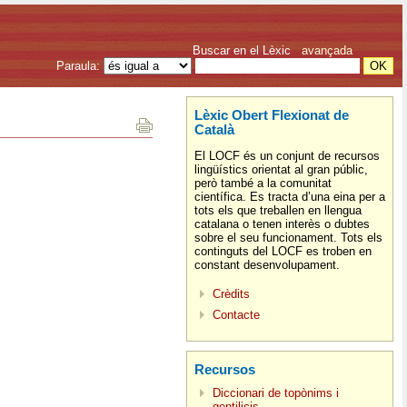
Buscar en el Lèxic
avançada
Paraula:
Lèxic Obert Flexionat de
Català
El LOCF és un conjunt de recursos
lingüístics orientat al gran públic,
però també a la comunitat
científica. Es tracta d’una eina per a
tots els que treballen en llengua
catalana o tenen interès o dubtes
sobre el seu funcionament. Tots els
continguts del LOCF es troben en
constant desenvolupament.
Crèdits
Contacte
Recursos
Diccionari de topònims i
gentilicis