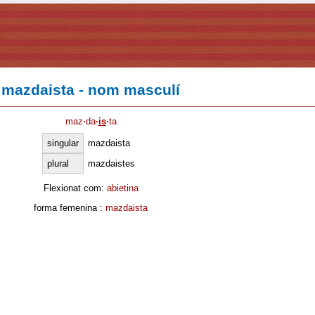
mazdaista - nom masculí
maz
·
da
·
is
·
ta
singular
mazdaista
plural
mazdaistes
Flexionat com:
abietina
forma femenina :
mazdaista