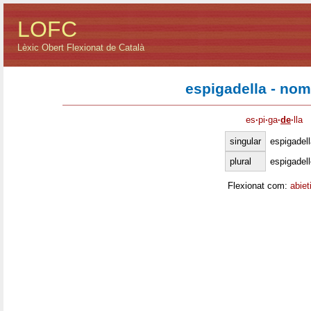
LOFC
Lèxic Obert Flexionat de Català
espigadella - no
es
·
pi
·
ga
·
de
·
lla
singular
espigadell
plural
espigadel
Flexionat com:
abiet