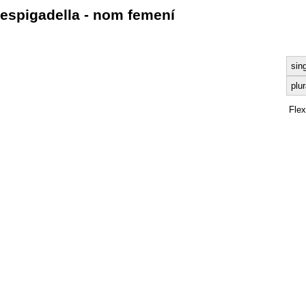
espigadella - nom femení
sing
plur
Fle