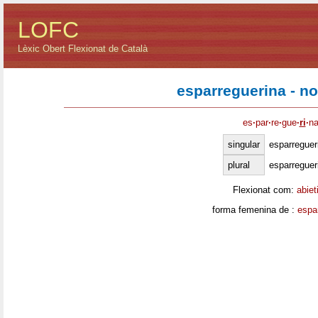
LOFC
Lèxic Obert Flexionat de Català
esparreguerina - n
es
·
par
·
re
·
gue
·
ri
·
n
singular
esparreguer
plural
esparreguer
Flexionat com:
abiet
forma femenina de :
espa