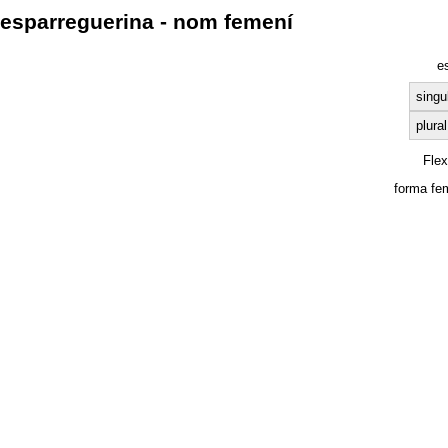
esparreguerina - nom femení
e
singu
plural
Fle
forma fe