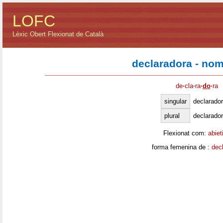
LOFC
Lèxic Obert Flexionat de Català
declaradora - no
de
·
cla
·
ra
·
do
·
ra
singular
declarado
plural
declarado
Flexionat com:
abiet
forma femenina de :
dec