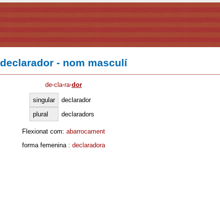
declarador - nom masculí
de
·
cla
·
ra
·
dor
singular
declarador
plural
declaradors
Flexionat com:
abarrocament
forma femenina :
declaradora