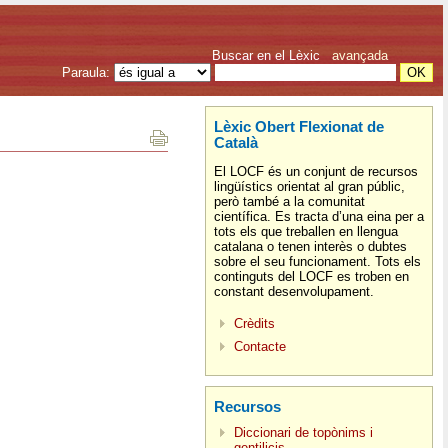
Buscar en el Lèxic
avançada
Paraula:
Lèxic Obert Flexionat de
Català
El LOCF és un conjunt de recursos
lingüístics orientat al gran públic,
però també a la comunitat
científica. Es tracta d’una eina per a
tots els que treballen en llengua
catalana o tenen interès o dubtes
sobre el seu funcionament. Tots els
continguts del LOCF es troben en
constant desenvolupament.
Crèdits
Contacte
Recursos
Diccionari de topònims i
gentilicis