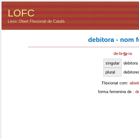
LOFC
Lèxic Obert Flexionat de Català
debitora - nom 
de
·
bi
·
to
·
ra
singular
debitora
plural
debitore
Flexionat com:
abiet
forma femenina de :
de