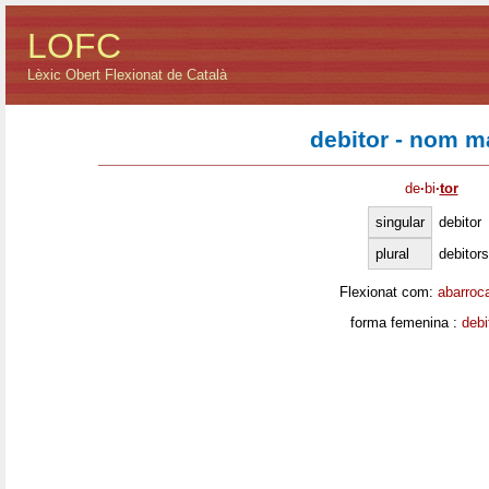
LOFC
Lèxic Obert Flexionat de Català
debitor - nom m
de
·
bi
·
tor
singular
debitor
plural
debitors
Flexionat com:
abarroc
forma femenina :
debi