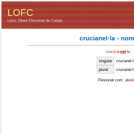
LOFC
Lèxic Obert Flexionat de Català
crucianel·la - no
cru
·
ci
·
a
·
nel
·
la
singular
crucianel·
plural
crucianel·
Flexionat com:
abiet