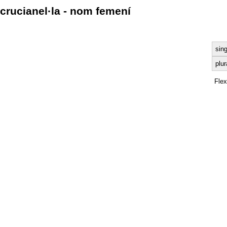
crucianel·la - nom femení
sing
plur
Fle