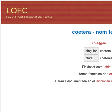
LOFC
Lèxic Obert Flexionat de Català
coetera - nom 
co
·
e
·
te
·
ra
singular
coetera
plural
coetere
Flexionat com:
abiet
forma femenina de :
c
Paraula documentada en el
Diccionari 