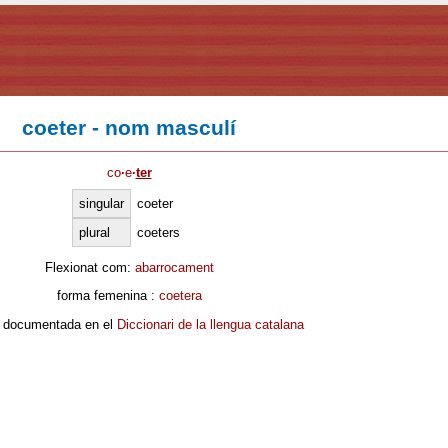
coeter - nom masculí
co
·
e
·
ter
singular
coeter
plural
coeters
Flexionat com:
abarrocament
forma femenina :
coetera
 documentada en el
Diccionari de la llengua catalana