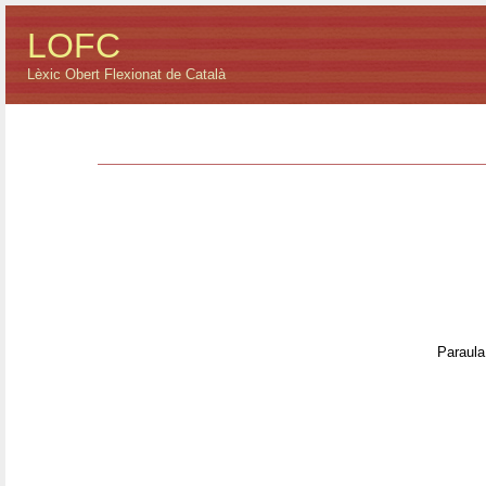
LOFC
Lèxic Obert Flexionat de Català
Paraula