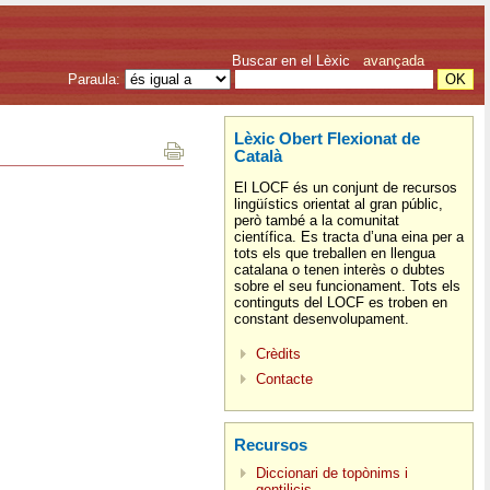
Buscar en el Lèxic
avançada
Paraula:
Lèxic Obert Flexionat de
Català
El LOCF és un conjunt de recursos
lingüístics orientat al gran públic,
però també a la comunitat
científica. Es tracta d’una eina per a
tots els que treballen en llengua
catalana o tenen interès o dubtes
sobre el seu funcionament. Tots els
continguts del LOCF es troben en
constant desenvolupament.
Crèdits
Contacte
Recursos
Diccionari de topònims i
gentilicis