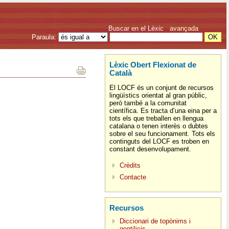
Buscar en el Lèxic
avançada
Paraula:
Lèxic Obert Flexionat de
Català
El LOCF és un conjunt de recursos
lingüístics orientat al gran públic,
però també a la comunitat
científica. Es tracta d’una eina per a
tots els que treballen en llengua
catalana o tenen interès o dubtes
sobre el seu funcionament. Tots els
continguts del LOCF es troben en
constant desenvolupament.
Crèdits
Contacte
Recursos
Diccionari de topònims i
gentilicis