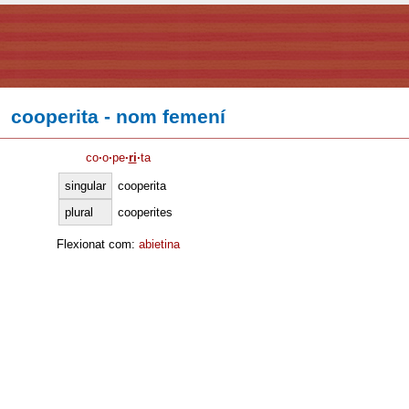
cooperita - nom femení
co
·
o
·
pe
·
ri
·
ta
singular
cooperita
plural
cooperites
Flexionat com:
abietina