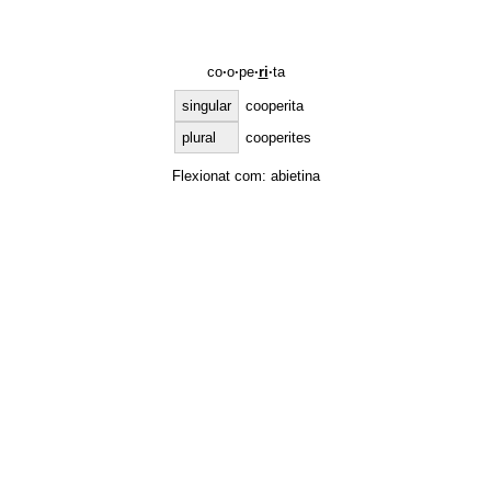
co
·
o
·
pe
·
ri
·
ta
singular
cooperita
plural
cooperites
Flexionat com:
abietina