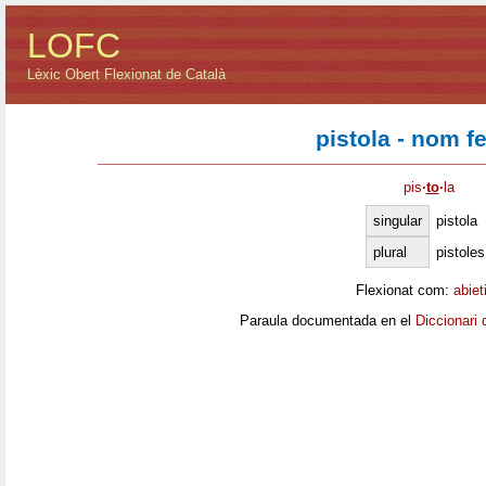
LOFC
Lèxic Obert Flexionat de Català
pistola - nom f
pis
·
to
·
la
singular
pistola
plural
pistoles
Flexionat com:
abiet
Paraula documentada en el
Diccionari 