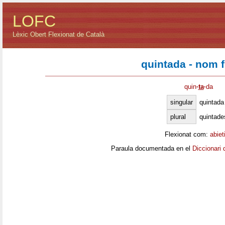
LOFC
Lèxic Obert Flexionat de Català
quintada - nom 
quin
·
ta
·
da
singular
quintada
plural
quintade
Flexionat com:
abiet
Paraula documentada en el
Diccionari 