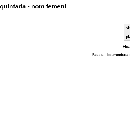
quintada - nom femení
si
pl
Fle
Paraula documentada 