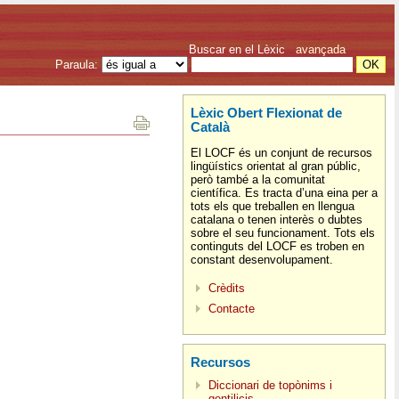
Buscar en el Lèxic
avançada
Paraula:
Lèxic Obert Flexionat de
Català
El LOCF és un conjunt de recursos
lingüístics orientat al gran públic,
però també a la comunitat
científica. Es tracta d’una eina per a
tots els que treballen en llengua
catalana o tenen interès o dubtes
sobre el seu funcionament. Tots els
continguts del LOCF es troben en
constant desenvolupament.
Crèdits
Contacte
Recursos
Diccionari de topònims i
gentilicis