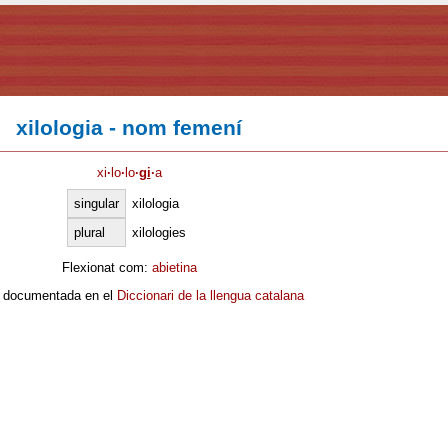
xilologia - nom femení
xi
·
lo
·
lo
·
gi
·
a
singular
xilologia
plural
xilologies
Flexionat com:
abietina
 documentada en el
Diccionari de la llengua catalana