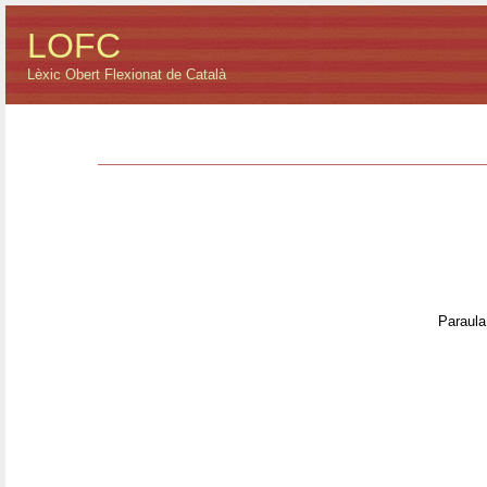
LOFC
Lèxic Obert Flexionat de Català
Paraula