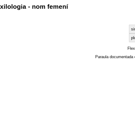
xilologia - nom femení
si
pl
Fle
Paraula documentada 