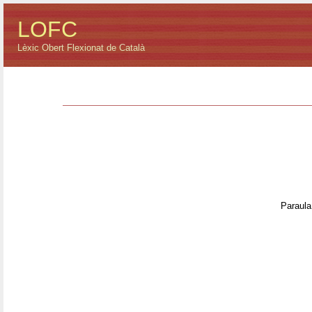
LOFC
Lèxic Obert Flexionat de Català
Paraula