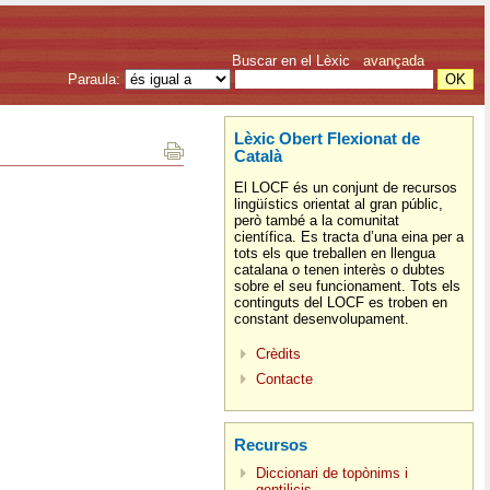
Buscar en el Lèxic
avançada
Paraula:
Lèxic Obert Flexionat de
Català
El LOCF és un conjunt de recursos
lingüístics orientat al gran públic,
però també a la comunitat
científica. Es tracta d’una eina per a
tots els que treballen en llengua
catalana o tenen interès o dubtes
sobre el seu funcionament. Tots els
continguts del LOCF es troben en
constant desenvolupament.
Crèdits
Contacte
Recursos
Diccionari de topònims i
gentilicis