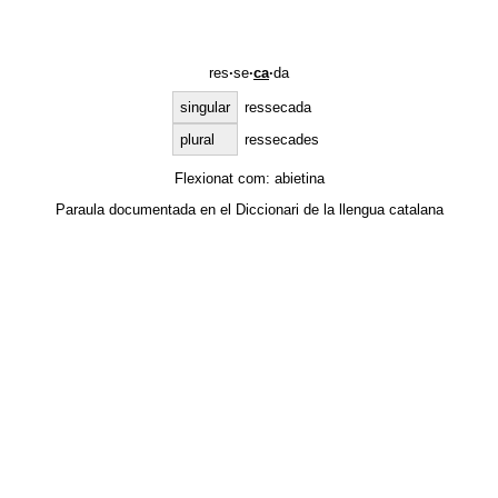
res
·
se
·
ca
·
da
singular
ressecada
plural
ressecades
Flexionat com:
abietina
Paraula documentada en el
Diccionari de la llengua catalana