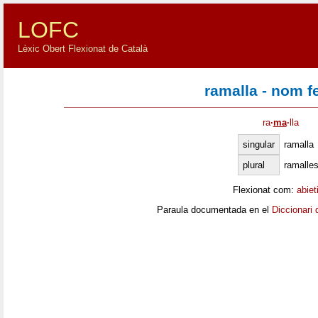
LOFC
Lèxic Obert Flexionat de Català
ramalla - nom 
ra
·
ma
·
lla
singular
ramalla
plural
ramalle
Flexionat com:
abiet
Paraula documentada en el
Diccionari 