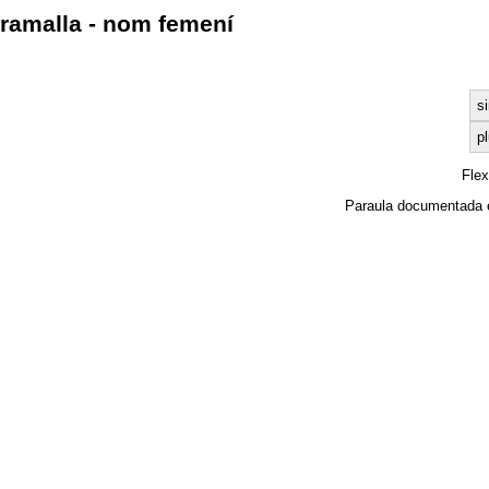
ramalla - nom femení
s
pl
Fle
Paraula documentada 