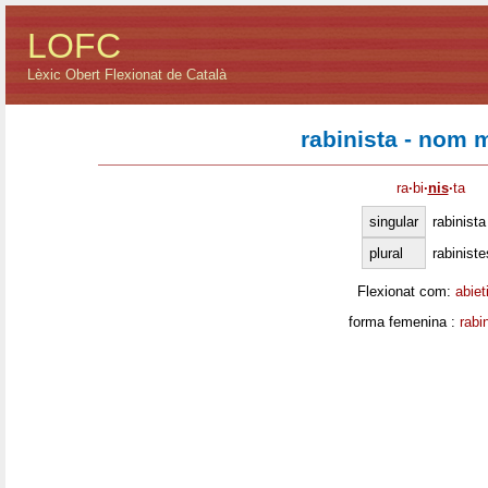
LOFC
Lèxic Obert Flexionat de Català
rabinista - nom 
ra
·
bi
·
nis
·
ta
singular
rabinista
plural
rabiniste
Flexionat com:
abiet
forma femenina :
rabi