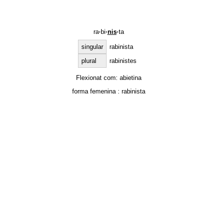
ra
·
bi
·
nis
·
ta
singular
rabinista
plural
rabinistes
Flexionat com:
abietina
forma femenina :
rabinista