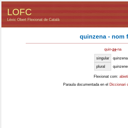
LOFC
Lèxic Obert Flexionat de Català
quinzena - nom 
quin
·
ze
·
na
singular
quinzena
plural
quinzene
Flexionat com:
abiet
Paraula documentada en el
Diccionari 