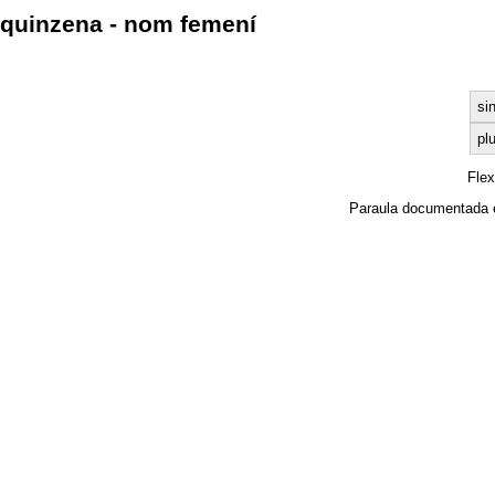
quinzena - nom femení
si
plu
Fle
Paraula documentada 