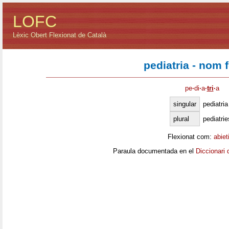
LOFC
Lèxic Obert Flexionat de Català
pediatria - nom 
pe
·
di
·
a
·
tri
·
a
singular
pediatria
plural
pediatrie
Flexionat com:
abiet
Paraula documentada en el
Diccionari 