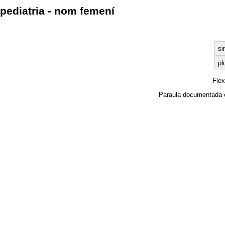
pediatria - nom femení
si
pl
Fle
Paraula documentada 