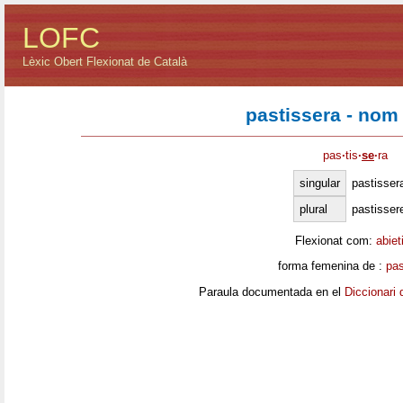
LOFC
Lèxic Obert Flexionat de Català
pastissera - nom
pas
·
tis
·
se
·
ra
singular
pastisser
plural
pastisser
Flexionat com:
abiet
forma femenina de :
pas
Paraula documentada en el
Diccionari 