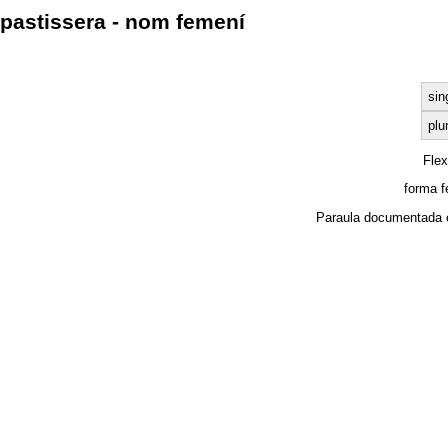
pastissera - nom femení
sin
plu
Fle
forma f
Paraula documentada 