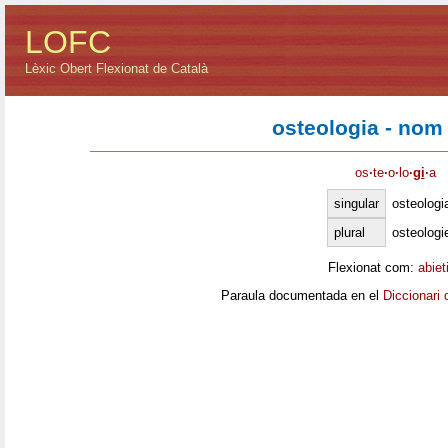
LOFC
Lèxic Obert Flexionat de Català
osteologia - nom
os
·
te
·
o
·
lo
·
gi
·
a
singular
osteologi
plural
osteologi
Flexionat com:
abiet
Paraula documentada en el
Diccionari 