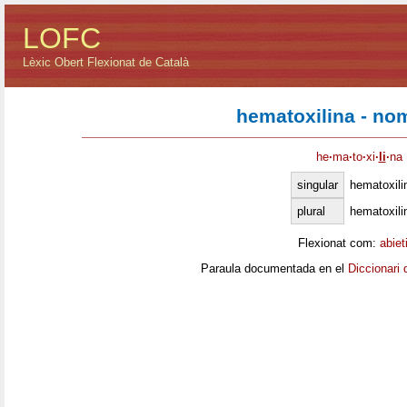
LOFC
Lèxic Obert Flexionat de Català
hematoxilina - no
he
·
ma
·
to
·
xi
·
li
·
na
singular
hematoxili
plural
hematoxili
Flexionat com:
abiet
Paraula documentada en el
Diccionari 