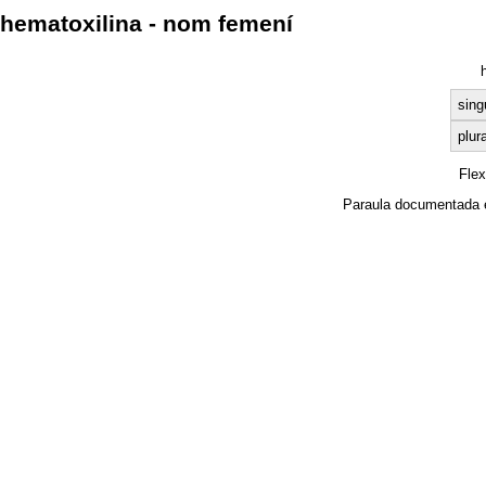
hematoxilina - nom femení
sing
plura
Fle
Paraula documentada 