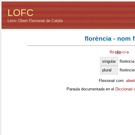
LOFC
Lèxic Obert Flexionat de Català
florència - nom 
flo
·
rèn
·
ci
·
a
singular
florència
plural
florèncie
Flexionat com:
abiet
Paraula documentada en el
Diccionari 