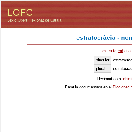
LOFC
Lèxic Obert Flexionat de Català
estratocràcia - no
es
·
tra
·
to
·
crà
·
ci
·
a
singular
estratocràc
plural
estratocràc
Flexionat com:
abiet
Paraula documentada en el
Diccionari 