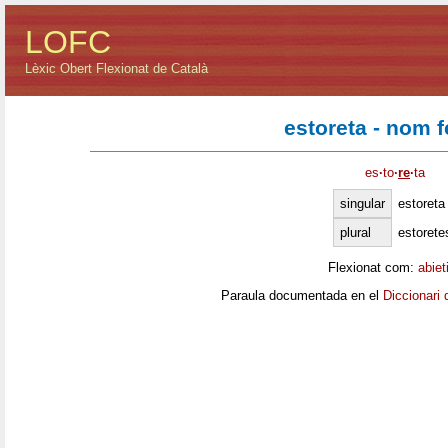
LOFC
Lèxic Obert Flexionat de Català
estoreta - nom 
es
·
to
·
re
·
ta
singular
estoreta
plural
estorete
Flexionat com:
abiet
Paraula documentada en el
Diccionari 